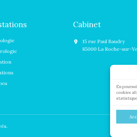
stations
Cabinet
ologie
15 rue Paul Baudry
85000 La Roche-sur-Y
ologie
ation
ations
pos
En poursuiv
cookies af
statistique
Acc
vés.
Men