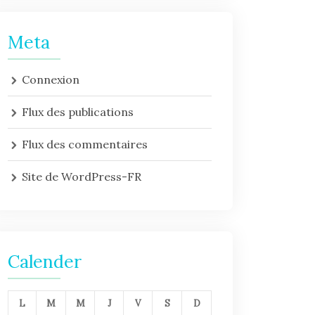
Meta
Connexion
Flux des publications
Flux des commentaires
Site de WordPress-FR
Calender
L
M
M
J
V
S
D