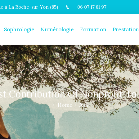
 à La Roche-sur-Yon (85)
06 07 17 81 97
Sophrologie
Numérologie
Formation
Prestation
st Contribution Of Nonprofit To
Home
Juin