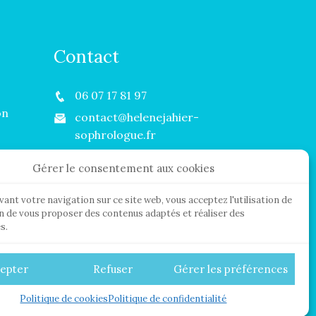
Contact
06 07 17 81 97
on
contact@helenejahier-
sophrologue.fr
Lundi au Samedi :
Gérer le consentement aux cookies
09H00 - 18H00
ant votre navigation sur ce site web, vous acceptez l'utilisation de
in de vous proposer des contenus adaptés et réaliser des
s.
epter
Refuser
Gérer les préférences
tions légales
Politique de confidentialité
Politique de cookies
Politique de confidentialité