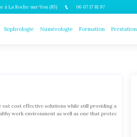
 à La Roche-sur-Yon (85)
06 07 17 81 97
Sophrologie
Numérologie
Formation
Prestation
 ost cost effective solutions while still providing a
, althy work environment as well as one that protec