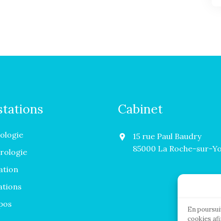
stations
Cabinet
ologie
15 rue Paul Baudry
85000 La Roche-sur-Y
ologie
ation
ations
pos
En poursuiv
cookies af