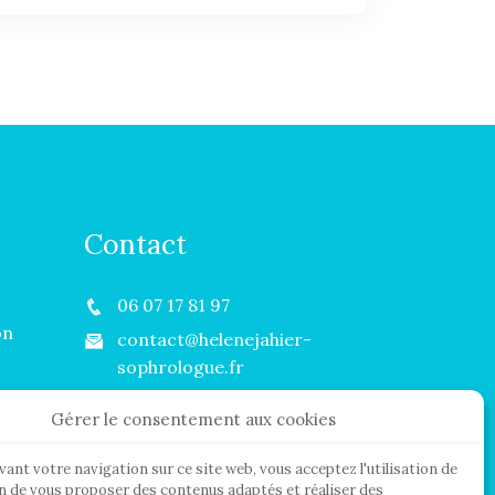
Contact
06 07 17 81 97
on
contact@helenejahier-
sophrologue.fr
Lundi au Samedi :
Gérer le consentement aux cookies
09H00 - 18H00
ant votre navigation sur ce site web, vous acceptez l'utilisation de
in de vous proposer des contenus adaptés et réaliser des